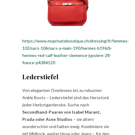
https://www.myprivateboutique.ch/dressing/fr/femmes-
102/sacs-106/sacs-a-main-190/hermes-b196/b-
hermes-red-calf-leather-clemence-jypsiere-28-
france-p4384520
Lederstiefel
Von eleganten Overknees bis zu robusten
Ankle Boots – Lederstiefel sind das Herzstück
jeder Herbstgarderobe. Suche nach
Secondhand-Paaren von Isabel Marant,
Prada oder Acne Studios
– sie altern
wunderschön und halten ewig. Kombiniere sie
mit Midirock, weiter Hose oder Jeans – für den