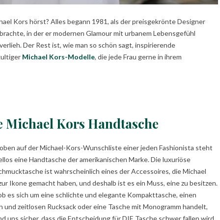
ael Kors hörst? Alles begann 1981, als der preisgekrönte Designer
t brachte, in der er modernen Glamour mit urbanem Lebensgefühl
rlieh. Der Rest ist, wie man so schön sagt, inspirierende
ultiger
Michael Kors-Modelle
, die jede Frau gerne in ihrem
e Michael Kors Handtasche
oben auf der Michael-Kors-Wunschliste einer jeden Fashionista steht
ellos eine Handtasche der amerikanischen Marke. Die luxuriöse
hmucktasche ist wahrscheinlich eines der Accessoires, die Michael
zur Ikone gemacht haben, und deshalb ist es ein Muss, eine zu besitzen.
 ob es sich um eine schlichte und elegante Kompakttasche, einen
n und zeitlosen Rucksack oder eine Tasche mit Monogramm handelt,
ind uns sicher, dass die Entscheidung für DIE Tasche schwer fallen wird.