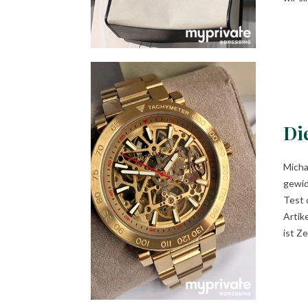
Di
Micha
gewid
Test 
Artik
ist Z