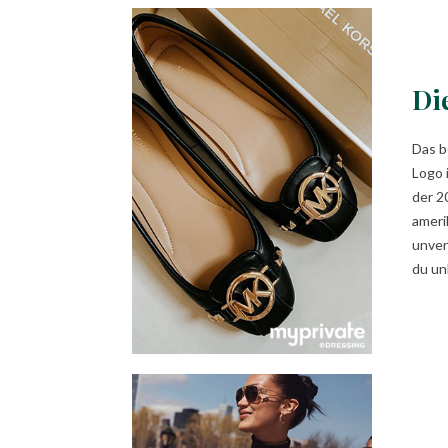
Di
Das b
Logo 
der 2
ameri
unver
du un