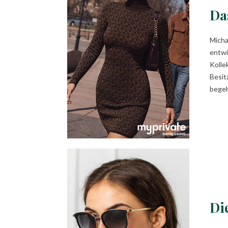
Da
Micha
entwi
Kolle
Besit
begeh
Di