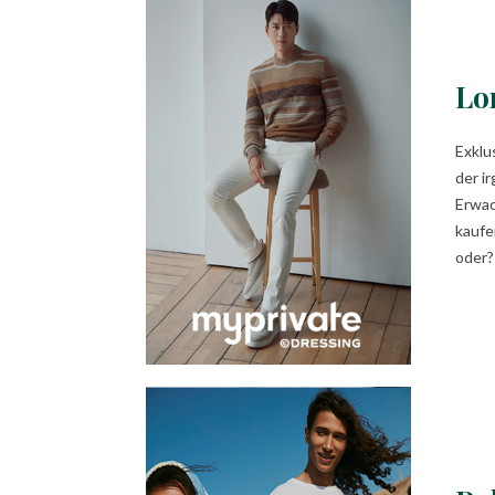
Lo
Exklu
der i
Erwac
kaufe
oder?