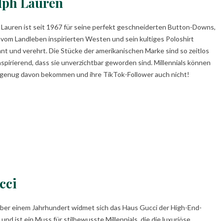
lph Lauren
 Lauren ist seit 1967 für seine perfekt geschneiderten Button-Downs,
 vom Landleben inspirierten Westen und sein kultiges Poloshirt
nt und verehrt. Die Stücke der amerikanischen Marke sind so zeitlos
nspirierend, dass sie unverzichtbar geworden sind. Millennials können
 genug davon bekommen und ihre TikTok-Follower auch nicht!
cci
über einem Jahrhundert widmet sich das Haus Gucci der High-End-
und ist ein Muss für stilbewusste Millennials, die die luxuriöse