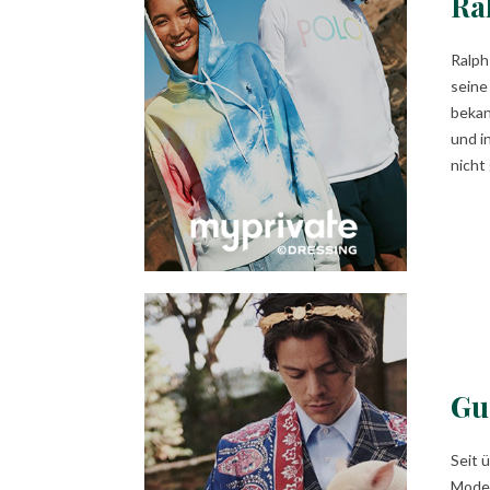
Ra
Ralph
seine
bekan
und i
nicht
Gu
Seit 
Mode 