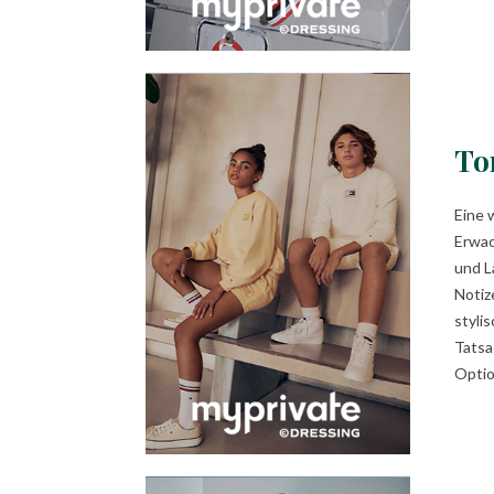
To
Eine 
Erwac
und L
Notiz
styli
Tatsa
Optio