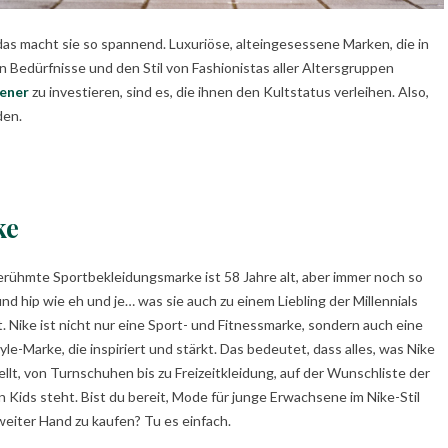
as macht sie so spannend. Luxuriöse, alteingesessene Marken, die in
en Bedürfnisse und den Stil von Fashionistas aller Altersgruppen
ener
zu investieren, sind es, die ihnen den Kultstatus verleihen. Also,
den.
ke
erühmte Sportbekleidungsmarke ist 58 Jahre alt, aber immer noch so
und hip wie eh und je… was sie auch zu einem Liebling der Millennials
. Nike ist nicht nur eine Sport- und Fitnessmarke, sondern auch eine
tyle-Marke, die inspiriert und stärkt. Das bedeutet, dass alles, was Nike
ellt, von Turnschuhen bis zu Freizeitkleidung, auf der Wunschliste der
n Kids steht. Bist du bereit, Mode für junge Erwachsene im Nike-Stil
weiter Hand zu kaufen? Tu es einfach.